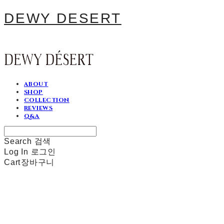
DEWY DESERT
ABOUT
SHOP
COLLECTION
REVIEWS
Q&A
Search
검색
Log In
로그인
Cart
장바구니