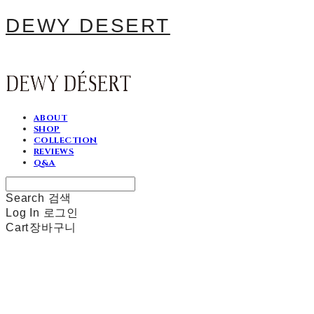
DEWY DESERT
ABOUT
SHOP
COLLECTION
REVIEWS
Q&A
Search
검색
Log In
로그인
Cart
장바구니