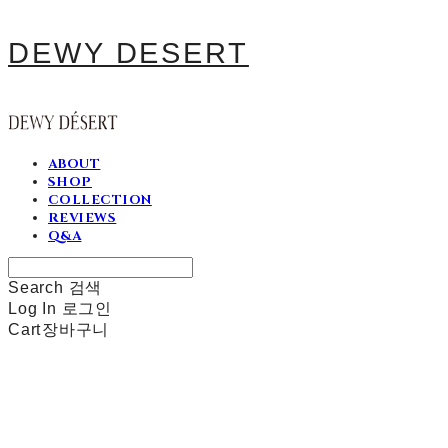
DEWY DESERT
ABOUT
SHOP
COLLECTION
REVIEWS
Q&A
Search
검색
Log In
로그인
Cart
장바구니