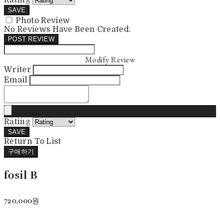
SAVE
Photo Review
No Reviews Have Been Created.
POST REVIEW
Modify Review
Writer
Email
Rating
SAVE
Return To List
구매하기
fosil B
720,000원