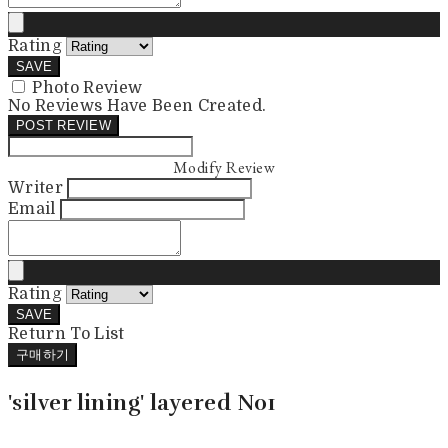
Rating
SAVE
Photo Review
No Reviews Have Been Created.
POST REVIEW
Modify Review
Writer
Email
Rating
SAVE
Return To List
구매하기
'silver lining' layered N01