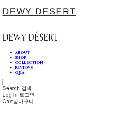
DEWY DESERT
ABOUT
SHOP
COLLECTION
REVIEWS
Q&A
Search
검색
Log In
로그인
Cart
장바구니