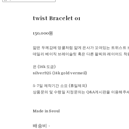
twist Bracelet 01
150,000원
얇은 두께감에 덩쿨처럼 얇게 은사가 꼬여있는 트위스트
데일리 베이직 브레이슬릿 혹은 다른 팔찌와 레이어드 착
은 (14k 도금)
silver925 (14k gold vermeil)
5-7일 제작기간 소요 (휴일제외)
상품문의 및 수령일 지정문의는 Q&A게시판을 이용해주세
Made in Seoul
배송비
-