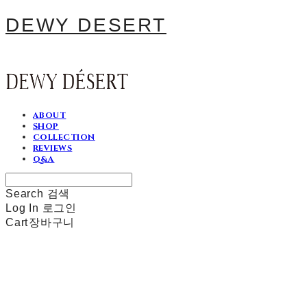
DEWY DESERT
ABOUT
SHOP
COLLECTION
REVIEWS
Q&A
Search
검색
Log In
로그인
Cart
장바구니