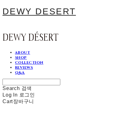
DEWY DESERT
ABOUT
SHOP
COLLECTION
REVIEWS
Q&A
Search
검색
Log In
로그인
Cart
장바구니